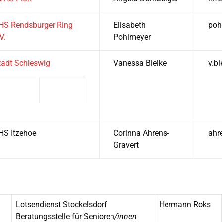
HS Rendsburger Ring
Elisabeth
poh
V.
Pohlmeyer
tadt Schleswig
Vanessa Bielke
v.b
HS Itzehoe
Corinna Ahrens-
ahr
Gravert
Lotsendienst Stockelsdorf
Hermann Roks
Beratungsstelle für Senioren
/innen