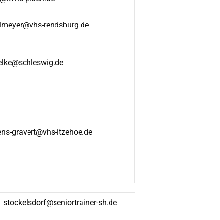
lmeyer@vhs-rendsburg.de
ielke@schleswig.de
ens-gravert@vhs-itzehoe.de
stockelsdorf@seniortrainer-sh.de