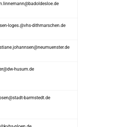
in.linnemann@badoldesloe.de
rsen-loges.@vhs-dithmarschen.de
istiane.johannsen@neumuenster.de
er@dw-husum.de
epsen@stadt-barmstedt.de
o@kvhs-ploen.de