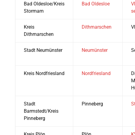
Bad Oldesloe/Kreis
Bad Oldesloe
V
Stormarn
s
Kreis
Dithmarschen
V
Dithmarschen
Stadt Neumünster
Neumünster
S
Kreis Nordfriesland
Nordfriesland
D
M
H
Stadt
Pinneberg
S
Barmstedt/Kreis
Pinneberg
Kreis Plön
Plön
K