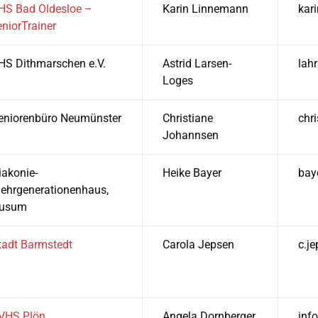
HS Bad Oldesloe –
Karin Linnemann
kar
eniorTrainer
HS Dithmarschen e.V.
Astrid Larsen-
lah
Loges
eniorenbüro Neumünster
Christiane
chr
Johannsen
iakonie-
Heike Bayer
bay
ehrgenerationenhaus,
usum
tadt Barmstedt
Carola Jepsen
c.j
VHS Plön
Angela Dornberger
inf